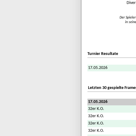
Diver
Der Spieler
in sein
Turnier Resultate
17.05.2026
Letzten 30 gespielte Frame
17.05.2026
32er K.O.
32er K.O.
32er K.O.
32er K.O.