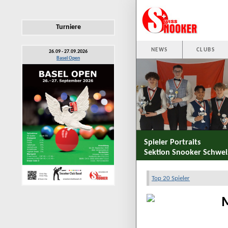
Turniere
NEWS
CLUBS
26.09 - 27.09.2026
Basel Open
Spieler Portraits
Sektion Snooker Schwei
Top 20 Spieler