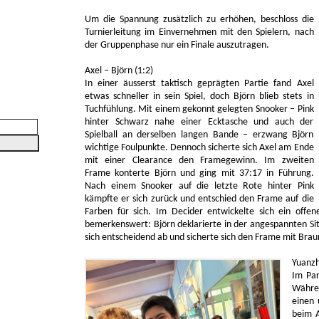
Um die Spannung zusätzlich zu erhöhen, beschloss die
Turnierleitung im Einvernehmen mit den Spielern, nach
der Gruppenphase nur ein Finale auszutragen.
Axel – Björn (1:2)
In einer äusserst taktisch geprägten Partie fand Axel
etwas schneller in sein Spiel, doch Björn blieb stets in
Tuchfühlung. Mit einem gekonnt gelegten Snooker – Pink
hinter Schwarz nahe einer Ecktasche und auch der
Spielball an derselben langen Bande – erzwang Björn
wichtige Foulpunkte. Dennoch sicherte sich Axel am Ende
mit einer Clearance den Framegewinn. Im zweiten
Frame konterte Björn und ging mit 37:17 in Führung.
Nach einem Snooker auf die letzte Rote hinter Pink
kämpfte er sich zurück und entschied den Frame auf die
Farben für sich. Im Decider entwickelte sich ein offen
bemerkenswert: Björn deklarierte in der angespannten Sit
sich entscheidend ab und sicherte sich den Frame mit Bra
Yuanzh
Im Par
Währe
einen 
beim A