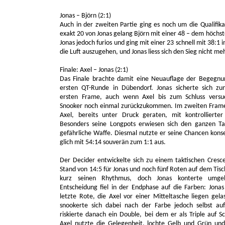
Jonas – Björn (2:1)
Auch in der zweiten Partie ging es noch um die Qualifik
exakt 20 von Jonas gelang Björn mit einer 48 – dem höchst
Jonas jedoch furios und ging mit einer 23 schnell mit 38:1
die Luft auszugehen, und Jonas liess sich den Sieg nicht m
Finale: Axel – Jonas (2:1)
Das Finale brachte damit eine Neuauflage der Begegnu
ersten QT-Runde in Dübendorf. Jonas sicherte sich zu
ersten Frame, auch wenn Axel bis zum Schluss versu
Snooker noch einmal zurückzukommen. Im zweiten Frame
Axel, bereits unter Druck geraten, mit kontrollierter 
Besonders seine Longpots erwiesen sich den ganzen Ta
gefährliche Waffe. Diesmal nutzte er seine Chancen kon
glich mit 54:14 souverän zum 1:1 aus.
Der Decider entwickelte sich zu einem taktischen Cresc
Stand von 14:5 für Jonas und noch fünf Roten auf dem Tisc
kurz seinen Rhythmus, doch Jonas konterte umge
Entscheidung fiel in der Endphase auf die Farben: Jonas
letzte Rote, die Axel vor einer Mitteltasche liegen gela
snookerte sich dabei nach der Farbe jedoch selbst au
riskierte danach ein Double, bei dem er als Triple auf Sc
Axel nutzte die Gelegenheit, lochte Gelb und Grün und