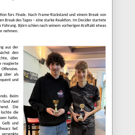
ation fürs Finale. Nach Frame-Rückstand und einem Break von
en Break des Tages – eine starke Reaktion. Im Decider startete
 in Führung. Björn schien nach seinem vorherigen Kraftakt etwas
ehr nehmen.
ng aus der
nächst den
chte, über
 reagierte
Offensive.
g über als
sequent und
endo. Beim
h fand Axel
hend. Die
 lochte die
ssen hatte,
f Gelb und
hwarz lief.
 versenkte