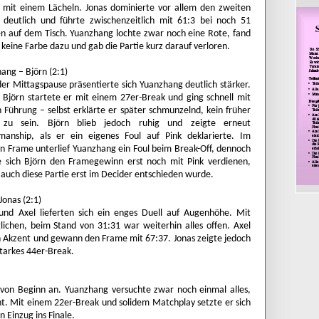
 mit einem Lächeln. Jonas dominierte vor allem den zweiten
deutlich und führte zwischenzeitlich mit 61:3 bei noch 51
n auf dem Tisch. Yuanzhang lochte zwar noch eine Rote, fand
 keine Farbe dazu und gab die Partie kurz darauf verloren.
ang – Björn (2:1)
er Mittagspause präsentierte sich Yuanzhang deutlich stärker.
Björn startete er mit einem 27er-Break und ging schnell mit
n Führung – selbst erklärte er später schmunzelnd, kein früher
 zu sein. Björn blieb jedoch ruhig und zeigte erneut
manship, als er ein eigenes Foul auf Pink deklarierte. Im
n Frame unterlief Yuanzhang ein Foul beim Break-Off, dennoch
 sich Björn den Framegewinn erst noch mit Pink verdienen,
 auch diese Partie erst im Decider entschieden wurde.
Jonas (2:1)
und Axel lieferten sich ein enges Duell auf Augenhöhe. Mit
lichen, beim Stand von 31:31 war weiterhin alles offen. Axel
en Akzent und gewann den Frame mit 67:37. Jonas zeigte jedoch
starkes 44er-Break.
e von Beginn an. Yuanzhang versuchte zwar noch einmal alles,
nt. Mit einem 22er-Break und solidem Matchplay setzte er sich
n Einzug ins Finale.