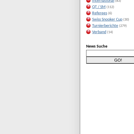
International
(83)
QT / SM
(112)
Referees
(6)
Swiss Snooker Cup
(30)
Turnierberichte
(279)
Verband
(14)
News Suche