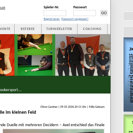
Spieler-Nr.
Passwort
takt
Registrieren
Passwort vergessen?
MENTE
REFEREE
TURNIERLEITER
COACHING
ookersport...
Oliver Gantner | 09.03.2026 20:51 Uhr | 438x Gelesen
lle im kleinen Feld
ende
Duelle mit mehreren Decidern – Axel entschied das Finale