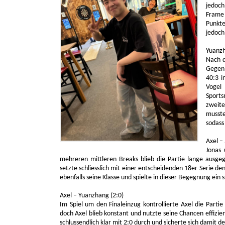
jedoch
Frame 
Punkte
jedoch
Yuanzh
Nach d
Gegen 
40:3 i
Vogel
Sports
zweite
musste
sodass
Axel – 
Jonas 
mehreren mittleren Breaks blieb die Partie lange ausgeg
setzte schliesslich mit einer entscheidenden 18er-Serie d
ebenfalls seine Klasse und spielte in dieser Begegnung ein 
Axel – Yuanzhang (2:0)
Im Spiel um den Finaleinzug kontrollierte Axel die Parti
doch Axel blieb konstant und nutzte seine Chancen effizie
schlussendlich klar mit 2:0 durch und sicherte sich damit de