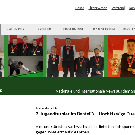
Home
Lizenzwesen
Vorstand
Kon
|
|
|
KALENDER
SPIELER
ERGEBNISSE
RANGLISTEN
REGLE
z
Nationale und Internationale News aus dem Sn
Turnierberichte
2. Jugendturnier im Benteli’s – Hochklassige Due
Vier der stärksten Nachwuchsspieler lieferten sich spann
gegen Jonas erst auf die Farben.