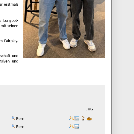
er erstmals
e Longpot-
amit seinen
m Fairplay.
dschaft und
nsiven und
JUG
Bern
Bern