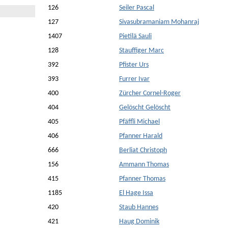
126
Seiler Pascal
127
Sivasubramaniam Mohanraj
1407
Pietilä Sauli
128
Stauffiger Marc
392
Pfister Urs
393
Furrer Ivar
400
Zürcher Cornel-Roger
404
Gelöscht Gelöscht
405
Pfäffli Michael
406
Pfanner Harald
666
Berliat Christoph
156
Ammann Thomas
415
Pfanner Thomas
1185
El Hage Issa
420
Staub Hannes
421
Haug Dominik