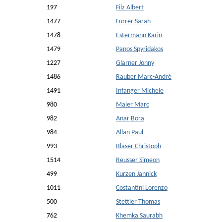
197
Filz Albert
1477
Furrer Sarah
1478
Estermann Karin
1479
Panos Spyridakos
1227
Glarner Jonny
1486
Rauber Marc-André
1491
Infanger Michele
980
Maier Marc
982
Anar Bora
984
Allan Paul
993
Blaser Christoph
1514
Reusser Simeon
499
Kurzen Jannick
1011
Costantini Lorenzo
500
Stettler Thomas
762
Khemka Saurabh