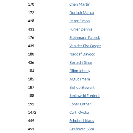
170
Chen Martin
172
Durisch Marco
428
Peter Simon
431
Furrer Dennis
176
Steinmann Patrick
435
Van der Elst Casper
180
Naddaf Davood
436
Bertschi Sinas
184
Filion Johnny
185
Arguc Imam
187
Bishop Stewart
188
Jankowski Frederic
192
Ebner Lothar
1472
Curt Ovidiu
449
Schubert Klaus
451
Grabovac Ivica