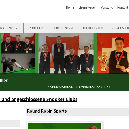
Home
Lizenzwesen
Vorstand
Kontakt
|
|
|
KALENDER
SPIELER
ERGEBNISSE
RANGLISTEN
REGLEMEN
lubs
Angeschlossene Billardhallen und Clubs
e und angeschlossene Snooker Clubs
Round Robin Sports