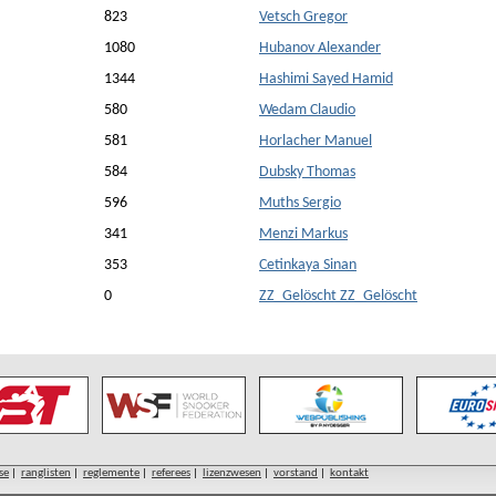
823
Vetsch Gregor
1080
Hubanov Alexander
1344
Hashimi Sayed Hamid
580
Wedam Claudio
581
Horlacher Manuel
584
Dubsky Thomas
596
Muths Sergio
341
Menzi Markus
353
Cetinkaya Sinan
0
ZZ_Gelöscht ZZ_Gelöscht
se
|
ranglisten
|
reglemente
|
referees
|
lizenzwesen
|
vorstand
|
kontakt