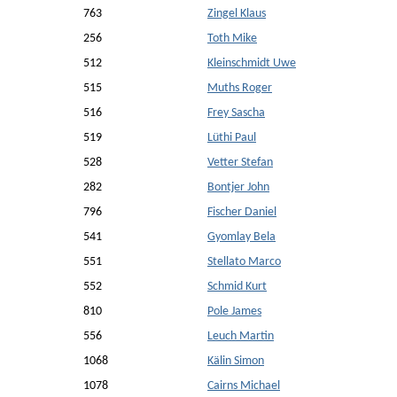
763
Zingel Klaus
256
Toth Mike
512
Kleinschmidt Uwe
515
Muths Roger
516
Frey Sascha
519
Lüthi Paul
528
Vetter Stefan
282
Bontjer John
796
Fischer Daniel
541
Gyomlay Bela
551
Stellato Marco
552
Schmid Kurt
810
Pole James
556
Leuch Martin
1068
Kälin Simon
1078
Cairns Michael