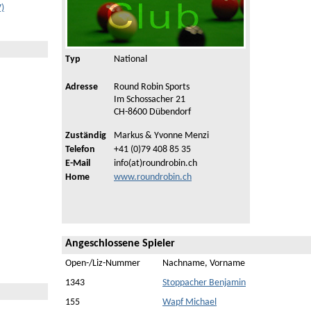
V)
Typ
National
Adresse
Round Robin Sports
Im Schossacher 21
CH-8600 Dübendorf
Zuständig
Markus & Yvonne Menzi
Telefon
+41 (0)79 408 85 35
E-Mail
info(at)roundrobin.ch
Home
www.roundrobin.ch
Angeschlossene Spieler
Open-/Liz-Nummer
Nachname, Vorname
1343
Stoppacher Benjamin
155
Wapf Michael