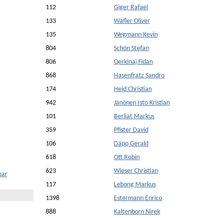
112
Giger Rafael
133
Wäfler Oliver
135
Wegmann Kevin
804
Schön Stefan
806
Qerkinaj Fidan
868
Hasenfratz Sandro
174
Heid Christian
942
Jänönen Isto Kristian
101
Berliat Markus
359
Pfister David
106
Däpp Gerald
618
Ott Robin
623
Wieser Christian
bar
117
Lebong Markus
1398
Estermann Enrico
888
Kaltenborn Nirek