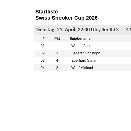
Startliste
Swiss Snooker Cup 2026
Dienstag, 21. April, 22:00 Uhr, 4er K.O. 4 Sp
#
Pkt
Spielername
01
1
Weibel Beat
02
3
Federer Christoph
03
4
Eberhard Stefan
04
2
Wapf Michael