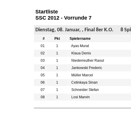
Startliste
SSC 2012 - Vorrunde 7
Dienstag, 08. Januar, , Final 8er K.O. 8 Spie
#
Pkt
Spielername
01
1
Ayas Murat
02
1
Klaua Denis
03
1
Niederreuther Raoul
04
1
Jankowski Frederic
05
1
Müller Marcel
06
1
Cetinkaya Sinan
07
1
Schneider Stefan
08
1
Losi Marvin