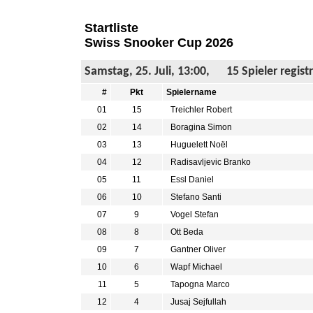
Startliste
Swiss Snooker Cup 2026
Samstag, 25. Juli, 13:00, 15 Spieler registr
#
Pkt
Spielername
01
15
Treichler Robert
02
14
Boragina Simon
03
13
Huguelett Noël
04
12
Radisavljevic Branko
05
11
Essl Daniel
06
10
Stefano Santi
07
9
Vogel Stefan
08
8
Ott Beda
09
7
Gantner Oliver
10
6
Wapf Michael
11
5
Tapogna Marco
12
4
Jusaj Sejfullah