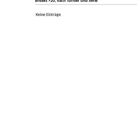
Breaks >20, nach Turnier und Serie
Keine Einträge